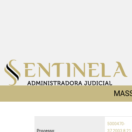
MASS
5000470-
Processo:
37.2003.8.21