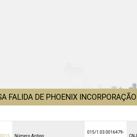
A FALIDA DE PHOENIX INCORPORAÇÃO
015/1.03.0016479-
.0015
Número Antigo:
CNJ