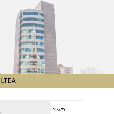
 LTDA
0164791-
: