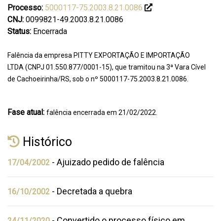
Processo:
5000117-75.2003.8.21.0086
CNJ:
0099821-49.2003.8.21.0086
Status:
Encerrada
Falência da empresa PITTY EXPORTAÇÃO E IMPORTAÇÃO
LTDA (CNPJ 01.550.877/0001-15), que tramitou na 3ª Vara Cível
de Cachoeirinha/RS, sob o nº 5000117-75.2003.8.21.0086.
Fase atual:
falência encerrada em 21/02/2022.
Histórico
- Ajuizado pedido de falência
17/04/2002
- Decretada a quebra
16/10/2002
- Convertido o processo físico em
24/11/2020