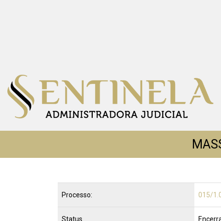
MASS
Processo:
015/1.
Status
Encerr