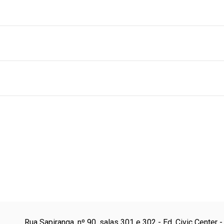
Rua Sapiranga, nº 90, salas 301 e 302 - Ed. Civic Center -