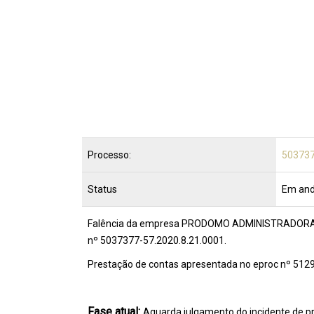
Processo:
503737
Status
Em an
Falência da empresa PRODOMO ADMINISTRADORA DE 
nº 5037377-57.2020.8.21.0001.
Prestação de contas apresentada no eproc nº 512
Fase atual:
Aguarda julgamento do incidente de p