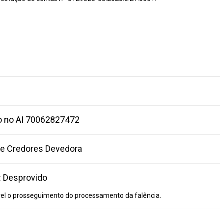
o no AI 70062827472
 de Credores Devedora
 Desprovido
el o prosseguimento do processamento da falência.